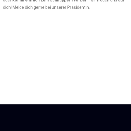
oder
komm einfach zum Schnuppern vorbei
– wir freuen uns auf
dich! Melde dich gerne bei unserer Präsidentin.